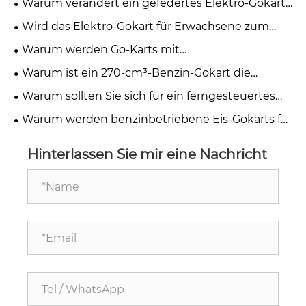
Warum verändert ein gefedertes Elektro-Gokart
die Zukunft des Freizeitfahrens?
Wird das Elektro-Gokart für Erwachsene zum
nächsten globalen Mobilitätstrend?
Warum werden Go-Karts mit
Magnesiumlegierungsrädern zur ersten Wahl für
Warum ist ein 270-cm³-Benzin-Gokart die
moderne Rennfahrer?
ultimative Wahl für Offroad-Abenteuer?
Warum sollten Sie sich für ein ferngesteuertes
Elektro-Gokart für modernen Fahrspaß
Warum werden benzinbetriebene Eis-Gokarts für
entscheiden?
Erwachsene zum ultimativen Winterspaß?
Hinterlassen Sie mir eine Nachricht