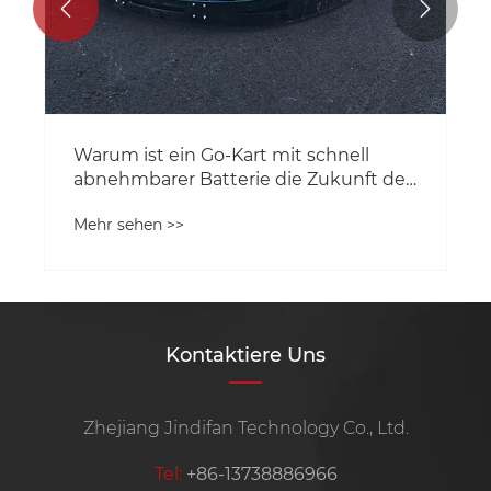


Warum ist ein Go-Kart mit schnell
abnehmbarer Batterie die Zukunft des
Elektrorennsports?
Mehr sehen >>
Kontaktiere Uns
Zhejiang Jindifan Technology Co., Ltd.
Tel:
+86-13738886966