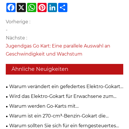
Facebook
X
WhatsApp
Pinterest
LinkedIn
Share
Vorherige :
-
Nächste :
Jugendgas Go Kart: Eine parallele Auswahl an
Geschwindigkeit und Wachstum
Ähnliche Neuigkeiten
Warum verändert ein gefedertes Elektro-Gokart
die Zukunft des Freizeitfahrens?
Wird das Elektro-Gokart für Erwachsene zum
nächsten globalen Mobilitätstrend?
Warum werden Go-Karts mit
Magnesiumlegierungsrädern zur ersten Wahl für
Warum ist ein 270-cm³-Benzin-Gokart die
moderne Rennfahrer?
ultimative Wahl für Offroad-Abenteuer?
Warum sollten Sie sich für ein ferngesteuertes