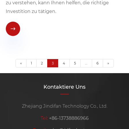
zu verstehen, kann Ihnen helfen, die richtige
Investition zu tätigen.

«
1
2
3
4
5
...
6
»
Kontaktiere Uns
Zhejiang Jindifan Technology Co., Ltd.
Tel:
+86-13738886966